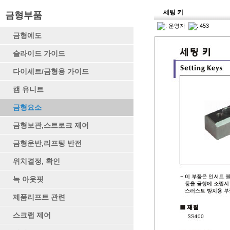
세팅 키
금형부품
:
운영자
: 453
금형예도
슬라이드 가이드
다이세트/금형용 가이드
캠 유니트
금형요소
금형보관,스트로크 제어
금형운반,리프팅 반전
위치결정, 확인
녹 아웃핏
제품리프트 관련
스크랩 제어