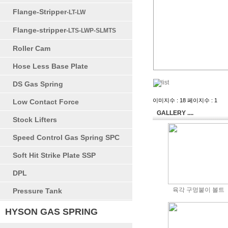
Flange-Stripper
-LT-LW
Flange-stripper
-LTS-LWP-SLMTS
Roller Cam
Hose Less Base Plate
DS Gas Spring
이미지수 : 18 페이지수 : 1
Low Contact Force
GALLERY ....
Stock Lifters
Speed Control Gas Spring SPC
Soft Hit Strike Plate SSP
DPL
육각 구멍붙이 볼트
Pressure Tank
HYSON GAS SPRING