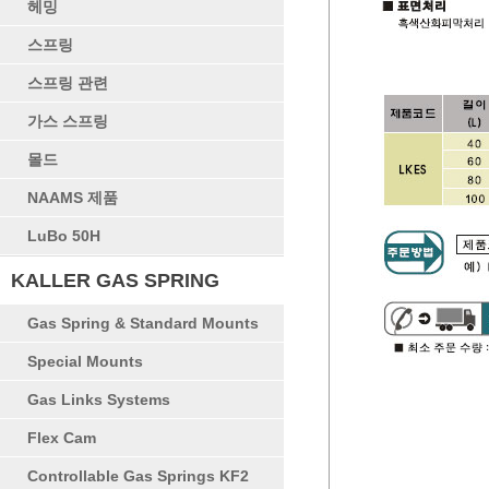
헤밍
스프링
스프링 관련
가스 스프링
몰드
NAAMS 제품
LuBo 50H
KALLER GAS SPRING
Gas Spring & Standard Mounts
Special Mounts
Gas Links Systems
Flex Cam
Controllable Gas Springs KF2