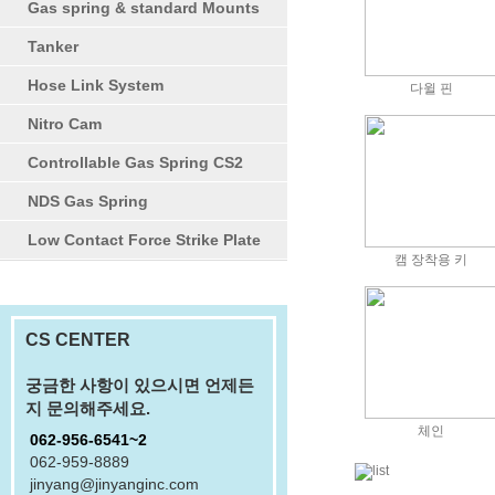
Gas spring & standard Mounts
Tanker
Hose Link System
다윌 핀
Nitro Cam
Controllable Gas Spring CS2
NDS Gas Spring
Low Contact Force Strike Plate
캠 장착용 키
CS CENTER
궁금한 사항이 있으시면 언제든
지 문의해주세요.
체인
062-956-6541~2
062-959-8889
jinyang@jinyanginc.com