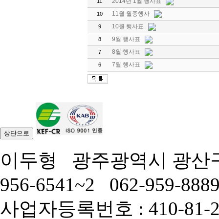
2014년 1월 행사표
11
11월 월중행사
10
10월 행사표
9
9월 행사표
8
8월 행사표
7
7월 행사표
6
상단으로
이두형
광주광역시 광산구
956-6541~2
062-959-888
사업자등록번호 : 410-81-