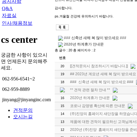
공지사항
Q&A
감사합니다.
자료실
ps.겨울철 건강에 유의하시기 바랍니다.
인사/채용정보
cs center
### 신축년 새해 복 많이 받으세요 ###
2020년 하계휴가 안내문
총 글수 : 20 총 페이지수 : 2
궁금한 사항이 있으시
번호
면 언제든지 문의해주
[[견적문의시 참조하시기 바랍니다.]]
20
세요.
## 2023년 계묘년 새해 복 많이 받으세요 
19
062-956-6541~2
### 신축년 새해 복 많이 받으세요 ###
18
062-959-8889
** 견적 관련 절차 안내 **
2020년 하계휴가 안내문
16
jinyang@jinyanginc.com
코로나 감영병 확산에 따른 안내문
15
견적문의
(주)진양의 홈페이지 새단장을 하였습니다
14
오시는길
제품에 대한 견적이 필요하신 고객님께서
13
2020년 (주)진양 홈페이지 새단장을 준
12