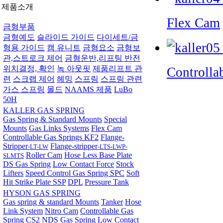
제품소개
Flex Cam
금형부품
금형예도
슬라이드 가이드
다이세트/금
형용 가이드
캠 유니트
금형요소
금형보
관,스트로크 제어
금형운반,리프팅 반전
위치결정, 확인
녹 아웃핏
제품리프트 관
Controlla
련
스크랩 제어
헤밍
스프링
스프링 관련
가스 스프링
몰드
NAAMS 제품
LuBo
50H
KALLER GAS SPRING
Gas Spring & Standard Mounts
Special
Mounts
Gas Links Systems
Flex Cam
Controllable Gas Springs KF2
Flange-
Stripper
Flange-stripper
-LT-LW
-LTS-LWP-
Roller Cam
Hose Less Base Plate
SLMTS
DS Gas Spring
Low Contact Force
Stock
Lifters
Speed Control Gas Spring SPC
Soft
Hit Strike Plate SSP
DPL
Pressure Tank
HYSON GAS SPRING
Gas spring & standard Mounts
Tanker
Hose
Link System
Nitro Cam
Controllable Gas
Spring CS2
NDS Gas Spring
Low Contact