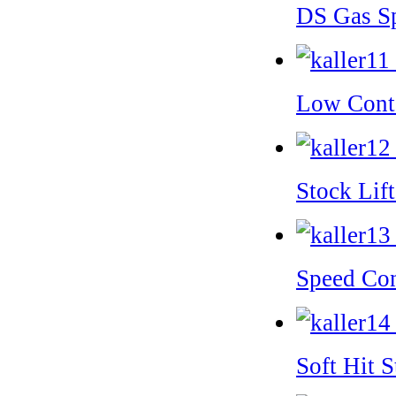
DS Gas S
Low Cont
Stock Lif
Speed Co
Soft Hit 