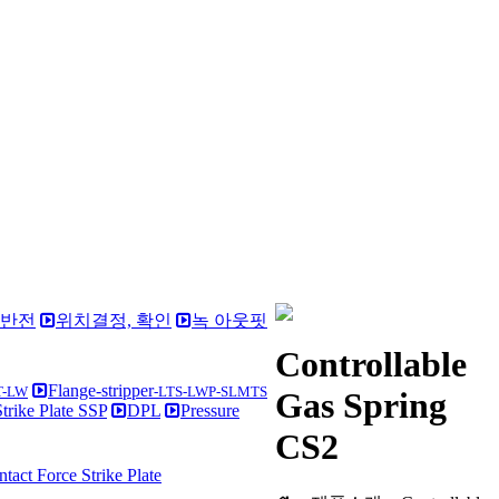
 반전
위치결정, 확인
녹 아웃핏
Controllable
Flange-stripper
T-LW
-LTS-LWP-SLMTS
Gas Spring
Strike Plate SSP
DPL
Pressure
CS2
act Force Strike Plate