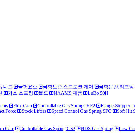
 유니트
금형요소
금형보관,스트로크 제어
금형운반,리프팅
련
가스 스프링
몰드
NAAMS 제품
LuBo 50H
tems
Flex Cam
Controllable Gas Springs KF2
Flange-Stripper
-L
ct Force
Stock Lifters
Speed Control Gas Spring SPC
Soft Hit 
tro Cam
Controllable Gas Spring CS2
NDS Gas Spring
Low Cont